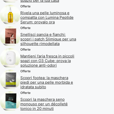
spazio per la tua casa
Offerte
Rivela una pelle luminosa e
compatta con Lumina Peptide
Serum: provalo ora
Offerte
Snellisci pancia e fianchi:
scopri i patch Slimique per una
silhouette rimodellata
Offerte
Mantieni l’aria fresca in piccoli
spazi con O3 Cube: prova la
soluzione anti-odori
Offerte
Scopri footea: la maschera
piedi per una pelle morbida e
idratata subito
Offerte
Scopri la maschera seno
monouso per un décolleté
tonico in 20 minuti