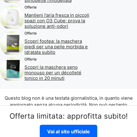
silhouette rimodellata
Offerte
Mantieni l’aria fresca in piccoli
spazi con O3 Cube: prova la
soluzione anti-odori
Offerte
Scopri footea: la maschera
piedi per una pelle morbida e
idratata subito
Offerte
Scopri la maschera seno
monouso per un décolleté
tonico in 20 minuti
Questo blog non è una testata giornalistica, in quanto viene
aggiornato senza alcuna periodicità. Non può pertanto
considerarsi un prodotto editoriale ai sensi della legge n. 62
Offerta limitata: approfitta subito!
del 07.03.2001.
©2026 di Aliados Srl C.da Piana Romana snc, 90010 Lascari
Vai al sito ufficiale
(PA) P.IVA 07262700821