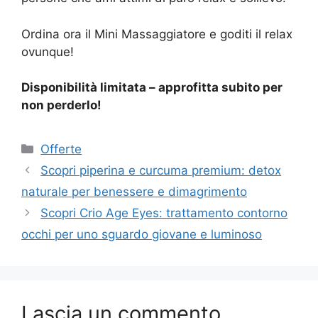
Ordina ora il Mini Massaggiatore e goditi il relax
ovunque!
Disponibilità limitata – approfitta subito per
non perderlo!
Categorie
Offerte
Scopri piperina e curcuma premium: detox
naturale per benessere e dimagrimento
Scopri Crio Age Eyes: trattamento contorno
occhi per uno sguardo giovane e luminoso
Lascia un commento