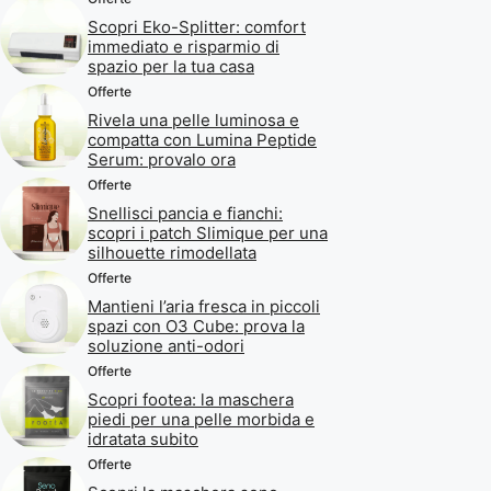
Scopri Eko-Splitter: comfort
immediato e risparmio di
spazio per la tua casa
Offerte
Rivela una pelle luminosa e
compatta con Lumina Peptide
Serum: provalo ora
Offerte
Snellisci pancia e fianchi:
scopri i patch Slimique per una
silhouette rimodellata
Offerte
Mantieni l’aria fresca in piccoli
spazi con O3 Cube: prova la
soluzione anti-odori
Offerte
Scopri footea: la maschera
piedi per una pelle morbida e
idratata subito
Offerte