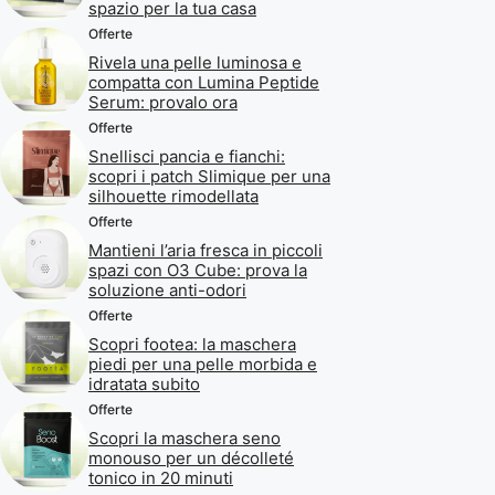
spazio per la tua casa
Offerte
Rivela una pelle luminosa e
compatta con Lumina Peptide
Serum: provalo ora
Offerte
Snellisci pancia e fianchi:
scopri i patch Slimique per una
silhouette rimodellata
Offerte
Mantieni l’aria fresca in piccoli
spazi con O3 Cube: prova la
soluzione anti-odori
Offerte
Scopri footea: la maschera
piedi per una pelle morbida e
idratata subito
Offerte
Scopri la maschera seno
monouso per un décolleté
tonico in 20 minuti