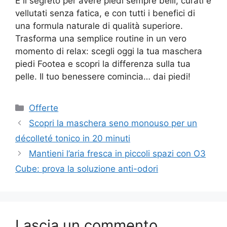
È il segreto per avere piedi sempre belli, curati e
vellutati senza fatica, e con tutti i benefici di
una formula naturale di qualità superiore.
Trasforma una semplice routine in un vero
momento di relax: scegli oggi la tua maschera
piedi Footea e scopri la differenza sulla tua
pelle. Il tuo benessere comincia… dai piedi!
Categorie
Offerte
Scopri la maschera seno monouso per un
décolleté tonico in 20 minuti
Mantieni l’aria fresca in piccoli spazi con O3
Cube: prova la soluzione anti-odori
Lascia un commento