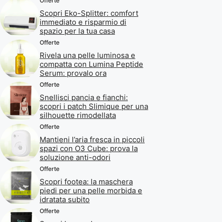
Offerte
Scopri Eko-Splitter: comfort
immediato e risparmio di
spazio per la tua casa
Offerte
Rivela una pelle luminosa e
compatta con Lumina Peptide
Serum: provalo ora
Offerte
Snellisci pancia e fianchi:
scopri i patch Slimique per una
silhouette rimodellata
Offerte
Mantieni l’aria fresca in piccoli
spazi con O3 Cube: prova la
soluzione anti-odori
Offerte
Scopri footea: la maschera
piedi per una pelle morbida e
idratata subito
Offerte